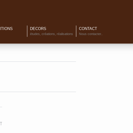
ITIONS
DECORS
CONTACT
études, créations, réalisations
Nous contacter..
T