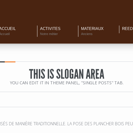
ACCUEIL
ACTIVITÉS
MATÉRIAUX
RÉÉD
Accueil
Notre métier
Anciens
THIS IS SLOGAN AREA
YOU CAN EDIT IT IN THEME PANEL, "SINGLE POSTS" TAB.
SÉS DE MANIÈRE TRADITIONNELLE. LA POSE DES PLANCHER BOIS PEU